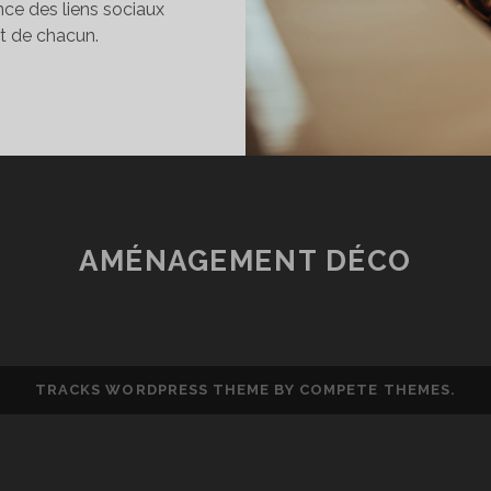
ance des liens sociaux
t de chacun.
E
OLIVING
OUR
AIRE
ARTIE
’UNE
OMMUNAUTÉ
AMÉNAGEMENT DÉCO
TRACKS WORDPRESS THEME
BY COMPETE THEMES.