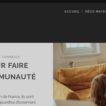
ACCUEIL
DÉCO MAIS
/
CONSEILS
R FAIRE
MMUNAUTÉ
 de France, ils sont
ujourd’hui d’isolement