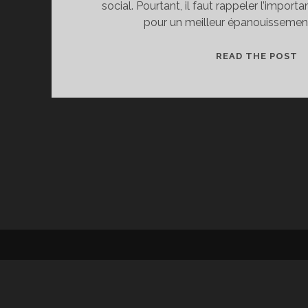
social. Pourtant, il faut rappeler l’import
pour un meilleur épanouissemen
L
READ THE POST
C
P
F
P
D
C