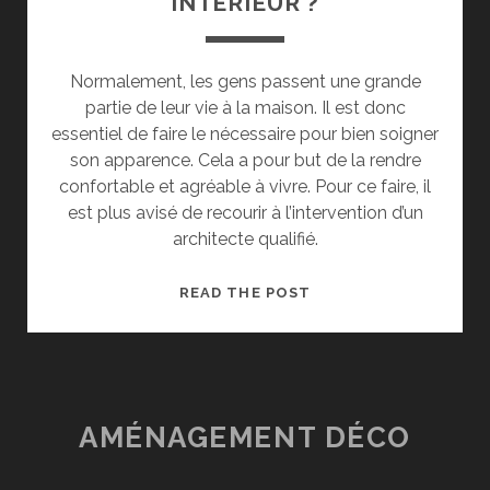
INTÉRIEUR ?
Normalement, les gens passent une grande
partie de leur vie à la maison. Il est donc
essentiel de faire le nécessaire pour bien soigner
son apparence. Cela a pour but de la rendre
confortable et agréable à vivre. Pour ce faire, il
est plus avisé de recourir à l’intervention d’un
architecte qualifié.
COMMENT
READ THE POST
ASSURER
UN
BON
AGENCEMENT
DE
AMÉNAGEMENT DÉCO
SON
INTÉRIEUR