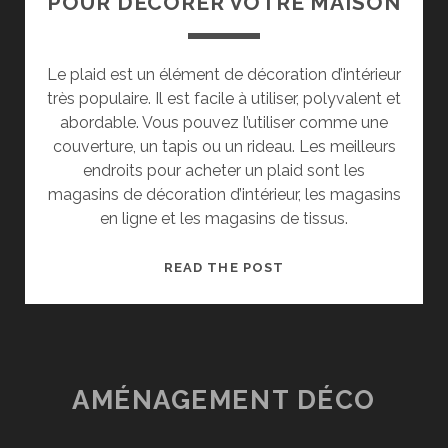
POUR DÉCORER VOTRE MAISON
Le plaid est un élément de décoration d’intérieur
très populaire. Il est facile à utiliser, polyvalent et
abordable. Vous pouvez l’utiliser comme une
couverture, un tapis ou un rideau. Les meilleurs
endroits pour acheter un plaid sont les
magasins de décoration d’intérieur, les magasins
en ligne et les magasins de tissus.
COMMENT
READ THE POST
UTILISER
LE
PLAID
POUR
DÉCORER
AMÉNAGEMENT DÉCO
VOTRE
MAISON