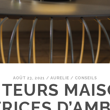
AOÛT 23, 2021
/
AURELIE
/
CONSEILS
TEURS MAIS
RICES D’AM