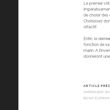
Le premier crit
impérativement 
de choisir des
Choisissez don
olfactif.
Enfin, le dern
fonction de sa 
marin. A l’inv
donneront une
ARTICLE PRÉ
AMÉNAGER SO
BONS ÉLÉMEN