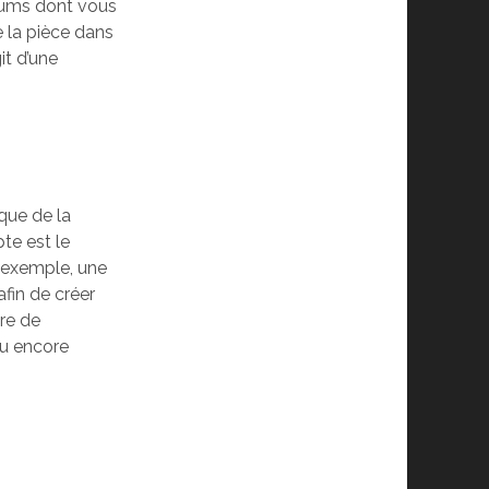
rfums dont vous
e la pièce dans
it d’une
que de la
pte est le
r exemple, une
afin de créer
re de
ou encore