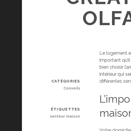
OLF
Le logement est
important qu’i
bien choisir l’
intérieur qui 
différentes se
CATÉGORIES
Conseils
L’impo
maiso
ÉTIQUETTES
senteur maison
Votre domicile 