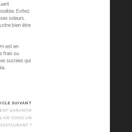
luant
ossible. Evitez
ises odeurs.
votre bien être
um est en
s frais ou
es sucrées qui
la.
ICLE SUIVANT
ENT GARANTIR
L’AIR DANS UN
RESTAURANT ?