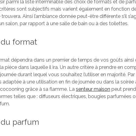
r parmi la liste interminable des choix de formats et de pa
critères sont subjectifs mais varient également en fonction d
e trouvera. Ainsi l’ambiance donnée peut-être différente s’il s’ag
 salon, par rapport à une salle de bain ou à des toilettes.
 du format
rmat dépendra dans un premier de temps de vos goûts ainsi 
a pièce dans laquelle il ira. Un autre critère à prendre en com
ournée durant lequel vous souhaitez l’utiliser en majorité. Pa
 adaptée à une utilisation en fin de journée ou dans la soirée 
cocooning grâce à sa flamme. La
senteur maison
peut prend
mes telles que : diffuseurs électriques, bougies parfumées 
fum.
 du parfum