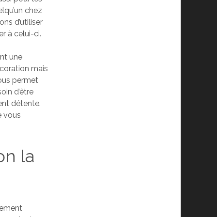
uelqu’un chez
ns d’utiliser
 à celui-ci.
ent une
écoration mais
 vous permet
oin d’être
ent détente.
e vous
on la
lement