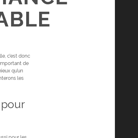
ABLE
le, c’est donc
 important de
mieux qu’un
nterons les
 pour
ussi pour les