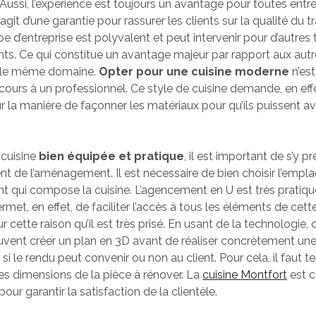
Aussi, l’expérience est toujours un avantage pour toutes entre
’agit d’une garantie pour rassurer les clients sur la qualité du tr
e d’entreprise est polyvalent et peut intervenir pour d’autres
. Ce qui constitue un avantage majeur par rapport aux autr
 le même domaine.
Opter pour une cuisine moderne
n’est
recours à un professionnel. Ce style de cuisine demande, en ef
ur la manière de façonner les matériaux pour qu’ils puissent av
.
 cuisine
bien équipée et pratique
, il est important de s’y p
de l’aménagement. Il est nécessaire de bien choisir l’empl
 qui compose la cuisine. L’agencement en U est très pratique l
permet, en effet, de faciliter l’accès à tous les éléments de cett
cette raison qu’il est très prisé. En usant de la technologie, 
uvent créer un plan en 3D avant de réaliser concrètement une 
si le rendu peut convenir ou non au client. Pour cela, il faut t
des dimensions de la pièce à rénover. La
cuisine Montfort
est 
our garantir la satisfaction de la clientèle.