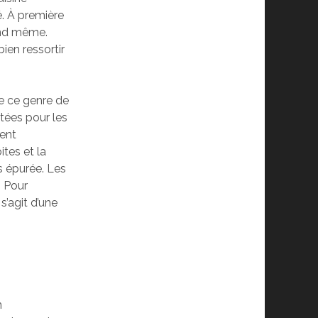
é. À première
uand même.
bien ressortir
de ce genre de
ptées pour les
vent
ites et la
ès épurée. Les
. Pour
 s’agit d’une
n