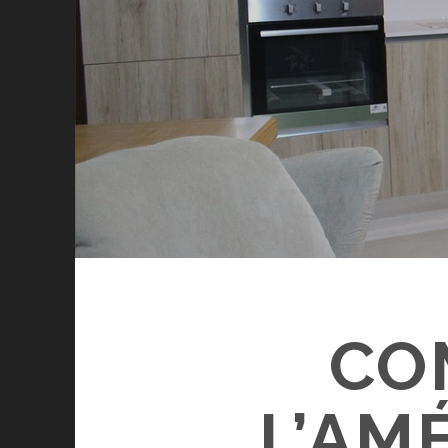
CO
L’AM