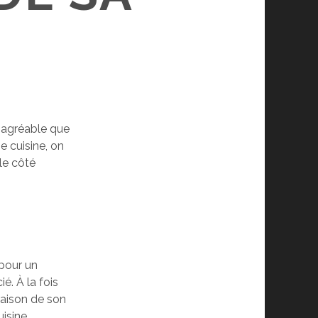
s agréable que
e cuisine, on
 le côté
 pour un
é. À la fois
 raison de son
uisine