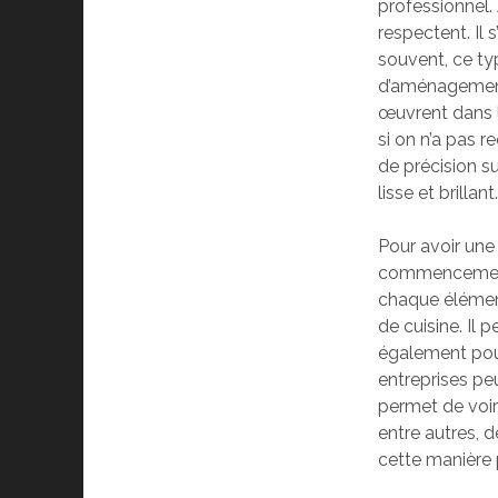
professionnel. 
respectent. Il s
souvent, ce typ
d’aménagements
œuvrent dans
si on n’a pas 
de précision s
lisse et brillant
Pour avoir une
commencement 
chaque élément
de cuisine. Il 
également pour 
entreprises pe
permet de voir 
entre autres, 
cette manière p