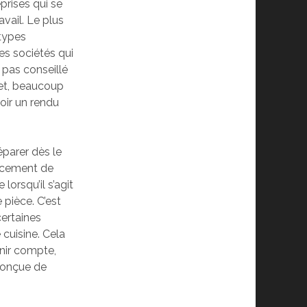
prises qui se
avail. Le plus
 types
es sociétés qui
 pas conseillé
fet, beaucoup
oir un rendu
réparer dès le
acement de
orsqu’il s’agit
e pièce. C’est
certaines
cuisine. Cela
enir compte,
conçue de