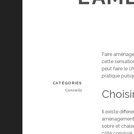
Faire aménager 
cette sensatio
peut faire le c
pratique puisqu’
CATÉGORIES
Choisi
Conseils
Il existe diffé
aménagement. L
sobre et chaleu
côté convivial