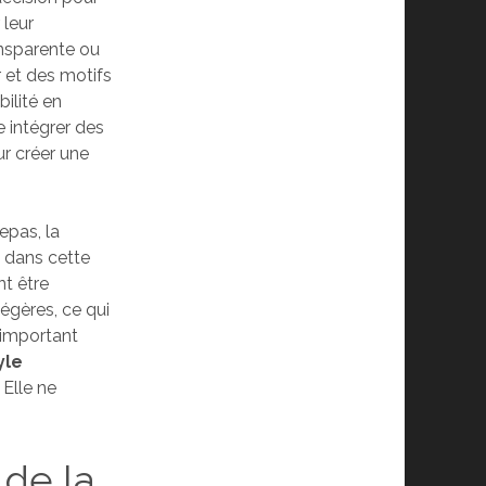
 leur
ansparente ou
r et des motifs
ilité en
e intégrer des
ur créer une
epas, la
s dans cette
nt être
légères, ce qui
 important
yle
 Elle ne
 de la