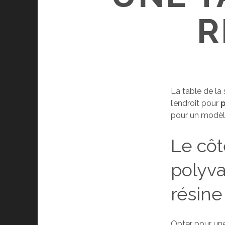
R
La table de la
l’endroit pour
p
pour un modèle
Le côt
polyva
résine
Opter pour un