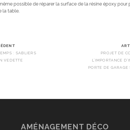
t même possible de réparer la surface de la résine époxy pour 
 la table.
CÉDENT
ART
TEMPS : SABLIERS
PROJET DE C
N VEDETTE
L’IMPORTANCE D’
PORTE DE GARAGE 
AMÉNAGEMENT DÉCO