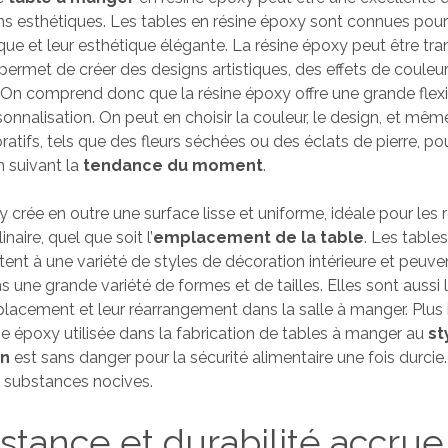
ons esthétiques. Les tables en résine époxy sont connues pour
ue et leur esthétique élégante. La résine époxy peut être tr
 permet de créer des designs artistiques, des effets de couleu
 On comprend donc que la résine époxy offre une grande flexib
onnalisation. On peut en choisir la couleur, le design, et mêm
atifs, tels que des fleurs séchées ou des éclats de pierre, po
n suivant la
tendance du moment
.
 crée en outre une surface lisse et uniforme, idéale pour les r
naire, quel que soit l’
emplacement de la table
. Les table
tent à une variété de styles de décoration intérieure et peuve
 une grande variété de formes et de tailles. Elles sont aussi 
déplacement et leur réarrangement dans la salle à manger. Plus
ine époxy utilisée dans la fabrication de tables à manger au
st
in
est sans danger pour la sécurité alimentaire une fois durcie.
 substances nocives.
istance et durabilité accrue