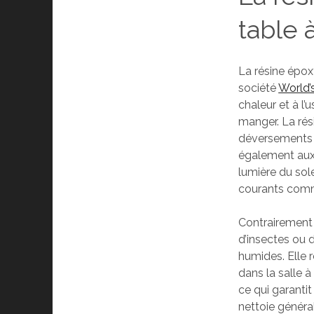
table 
La résine épox
société
World’s
chaleur et à l’
manger. La rés
déversements d
également aux 
lumière du sol
courants comm
Contrairement 
d’insectes ou 
humides. Elle r
dans la salle 
ce qui garantit
nettoie génér