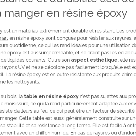
à manger en résine époxy
y est un matériau extrêmement durable et résistant. Les prod
 art
en résine époxy sont conçues pour résister aux rayures, a
usure quotidienne, ce qui les rend idéales pour une utilisation d
ine époxy est aussi imperméable, et ne craint pas les éclabou
e liquides courants. Outre son
aspect esthétique,
elle rés
rayons UV et ne se décolore pas facilement lorsqu’elle est e
eil. La résine époxy est en outre résistante aux produits chi
e les nettoyants.
au bois, la
table en résine époxy
n’est pas sujettes aux p
de moisissure, ce qui la rend particulièrement adaptée aux e
ésiste d’ailleurs au feu, ce qui peut être un facteur de sécurit
à manger. Cette table est aussi généralement construite sur un
 sa stabilité et sa résistance à long terme. Elle est facile à entr
alement avec un chiffon humide. En cas de rayures ou d’en