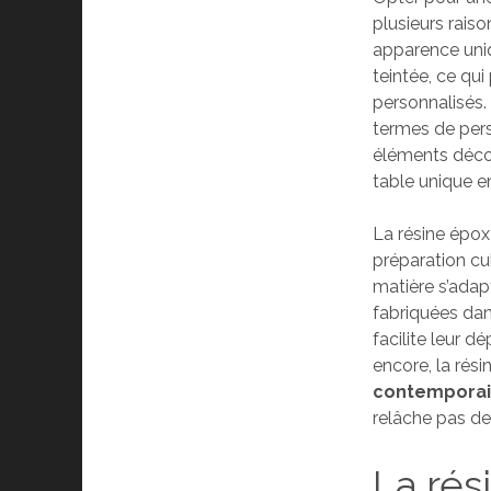
plusieurs rais
apparence uniq
teintée, ce qui
personnalisés.
termes de pers
éléments décor
table unique e
La résine époxy
préparation culi
matière s’adap
fabriquées dans
facilite leur 
encore, la rés
contempora
relâche pas de
La rés