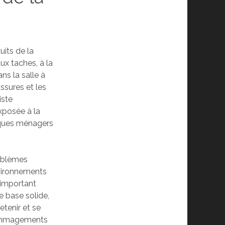
uits de la
ux taches, à la
ans la salle à
ssures et les
iste
xposée à la
miques ménagers
roblèmes
nvironnements
é important
e base solide,
etenir et se
dommagements