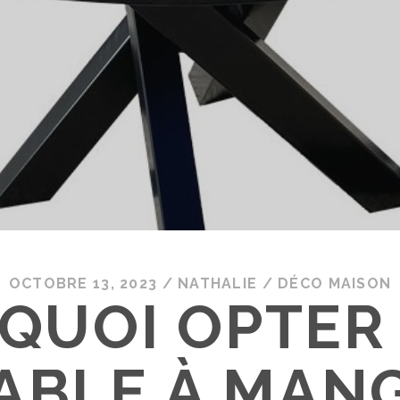
OCTOBRE 13, 2023
/
NATHALIE
/
DÉCO MAISON
QUOI OPTER
ABLE À MAN