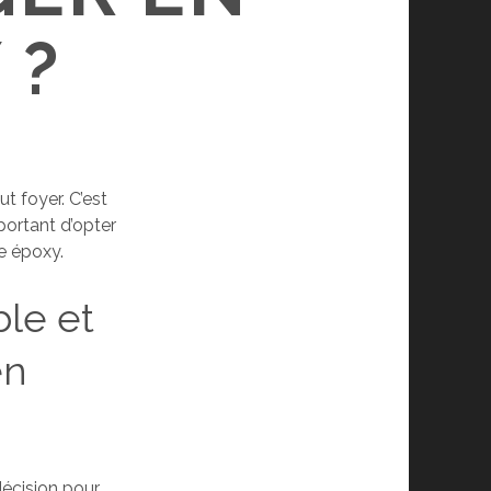
 ?
t foyer. C’est
mportant d’opter
e époxy.
ble et
en
décision pour