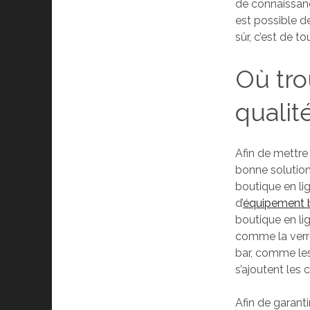
de connaissance
est possible de
sûr, c’est de t
Où tro
qualit
Afin de mettre 
bonne solution. 
boutique en lig
d’
équipement 
boutique en li
comme la verrer
bar, comme les
s’ajoutent les 
Afin de garant