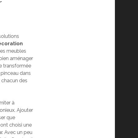
r
solutions
écoration
des meubles
e bien aménager
re transformée
e pinceau dans
ur chacun des
miter à
onieux. Ajouter
ser que
 ont choisi une
ar. Avec un peu