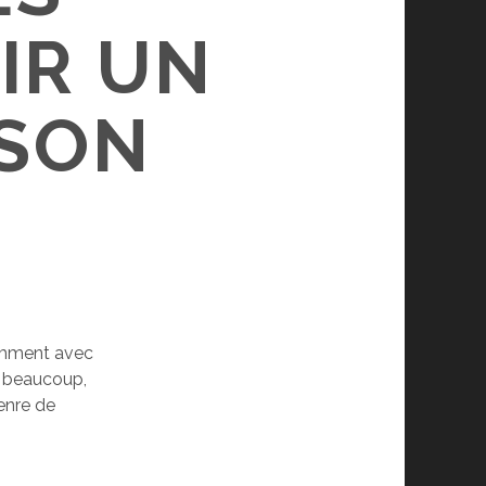
IR UN
 SON
demment avec
ur beaucoup,
enre de