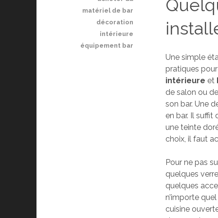
Quelqu
matériel de bar
instal
décoration
intérieure
équipement bar
Une simple éta
pratiques pour s
intérieure
et
de salon ou de
son bar. Une d
en bar. Il suf
une teinte dor
choix, il faut 
Pour ne pas sur
quelques verre
quelques access
n’importe quel 
cuisine ouverte