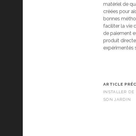
matériel de qu
créées pour aid
bonnes méthod
faciliter la v
de paiement est
produit direct
expérimentés s
ARTICLE PRÉ
INSTALLER DE
SON JARDIN