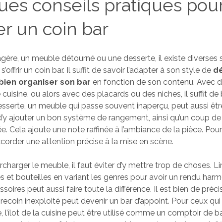
es conseils pratiques pou
ler un coin bar
gère, un meuble détourné ou une desserte, il existe diverses 
’offrir un coin bar. Il suffit de savoir l’adapter à son style de
d
bien organiser son bar
en fonction de son contenu. Avec 
 cuisine, ou alors avec des placards ou des niches, il suffit d
esserte, un meuble qui passe souvent inaperçu, peut aussi êt
fit d’y ajouter un bon système de rangement, ainsi qu’un coup d
ée. Cela ajoute une note raffinée à l’ambiance de la pièce. Po
accorder une attention précise à la mise en scène.
charger le meuble, il faut éviter d’y mettre trop de choses. Li
s et bouteilles en variant les genres pour avoir un rendu harm
oires peut aussi faire toute la différence. Il est bien de préci
recoin inexploité peut devenir un bar d’appoint. Pour ceux qui
, l’îlot de la cuisine peut être utilisé comme un comptoir de b