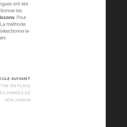
logues ont été
tionner les
issons
. Pour
e. La méthode
 sélectionne le
ers
ICLE SUIVANT
TTRE EN PLACE
DES ARBRES DE
SON JARDIN