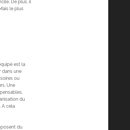
ile. De plus, il
Mais le plus
quipé est la
r
dans une
ssoires ou
ers. Une
spensables,
ganisation du
. A cela
roposent du