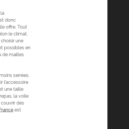
 la
 est donc
le offre. Tout
elon le climat.
 choisir une
nt possibles en
u de mailles
 moins serrées.
ir l’accessoire
t une taille
epas, la voile
à couvrir des
France
est