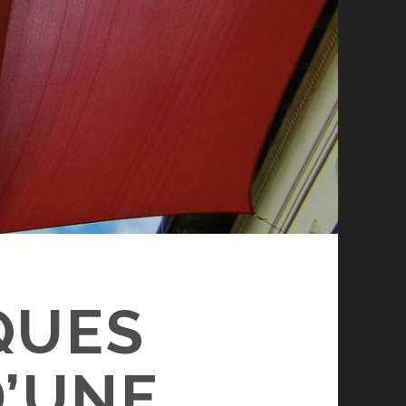
QUES
D’UNE