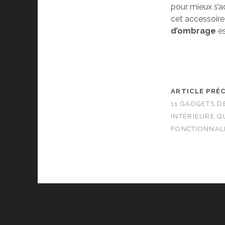
pour mieux s’a
cet accessoire a
d’ombrage
es
ARTICLE PRÉ
11 GADGETS D
INTÉRIEURE QU
FONCTIONNALI