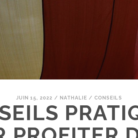
JUIN 15, 2022
/
NATHALIE
/
CONSEILS
SEILS PRATI
 PROFITER 