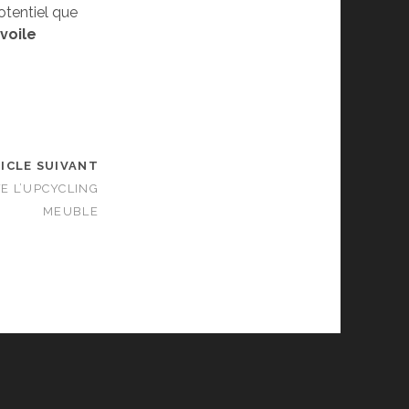
otentiel que
voile
ICLE SUIVANT
E L’UPCYCLING
MEUBLE