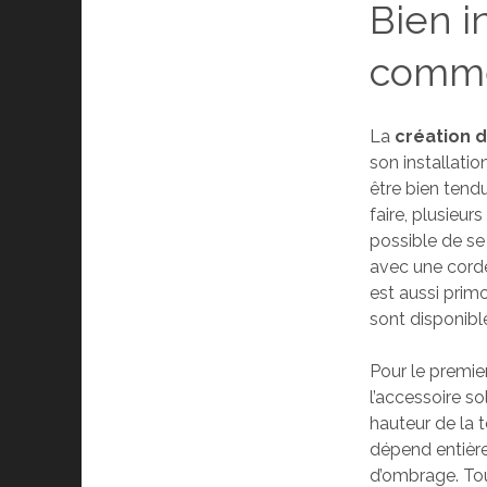
Bien i
comme
La
création 
son installati
être bien tendu
faire, plusieur
possible de se 
avec une corde,
est aussi prim
sont disponible
Pour le premier
l’accessoire so
hauteur de la t
dépend entière
d’ombrage. Tou