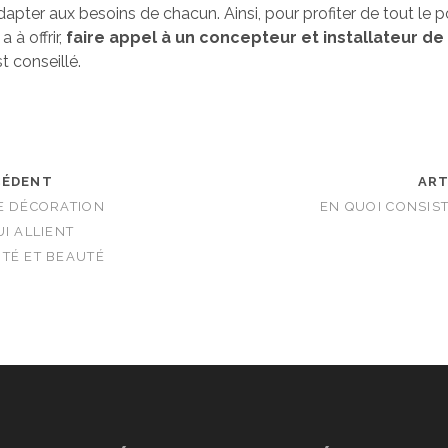
dapter aux besoins de chacun. Ainsi, pour profiter de tout le p
 à offrir,
faire appel à un concepteur et installateur de 
t conseillé.
CÉDENT
ART
E DÉCORATION
EN QUOI CONSIST
I ALLIENT
TÉ ET BEAUTÉ