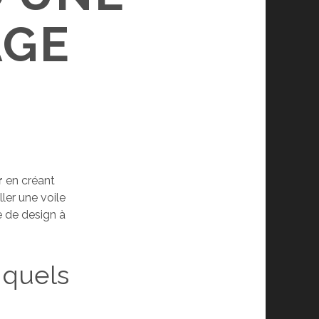
AGE
r
en créant
ller une voile
e de design à
 quels