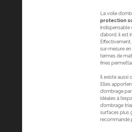
La voile d’omb
protection s
indispensable d
d’abord, il est
Effectivement, 
sur-mesure en 
termes de mati
fines permettan
Il existe aussi
Elles apportent
d’ombrage parfa
idéales à l’es
d’ombrage trian
surfaces plus g
recommandé pou