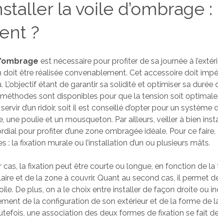
nstaller la voile d’ombrage :
nt ?
d’ombrage
est nécessaire pour profiter de sa journée à l’extéri
on doit être réalisée convenablement. Cet accessoire doit imp
. L’objectif étant de garantir sa solidité et optimiser sa durée 
s méthodes sont disponibles pour que la tension soit optimale. 
servir d’un ridoir, soit il est conseillé d’opter pour un système
 une poulie et un mousqueton. Par ailleurs, veiller à bien instal
ordial pour profiter d’une zone ombragée idéale. Pour ce faire,
s : la fixation murale ou l’installation d’un ou plusieurs mâts.
 cas, la fixation peut être courte ou longue, en fonction de la 
laire et de la zone à couvrir. Quant au second cas, il permet de
oile. De plus, on a le choix entre installer de façon droite ou in
ment de la configuration de son extérieur et de la forme de la
tefois, une association des deux formes de fixation se fait de