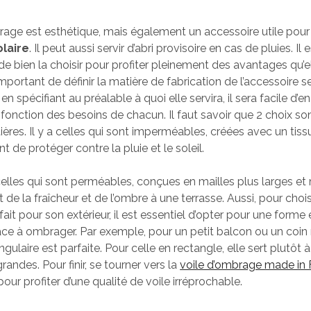
rage est esthétique, mais également un accessoire utile pour
olaire
. Il peut aussi servir d’abri provisoire en cas de pluies. Il
e bien la choisir pour profiter pleinement des avantages qu’el
 important de définir la matière de fabrication de l’accessoire s
en spécifiant au préalable à quoi elle servira, il sera facile d’en
fonction des besoins de chacun. Il faut savoir que 2 choix so
ères. Il y a celles qui sont imperméables, créées avec un tiss
t de protéger contre la pluie et le soleil.
 celles qui sont perméables, conçues en mailles plus larges et
 de la fraîcheur et de l’ombre à une terrasse. Aussi, pour chois
it pour son extérieur, il est essentiel d’opter pour une forme e
pace à ombrager. Par exemple, pour un petit balcon ou un coin r
gulaire est parfaite. Pour celle en rectangle, elle sert plutôt 
randes. Pour finir, se tourner vers la
voile d’ombrage made in 
r profiter d’une qualité de voile irréprochable.